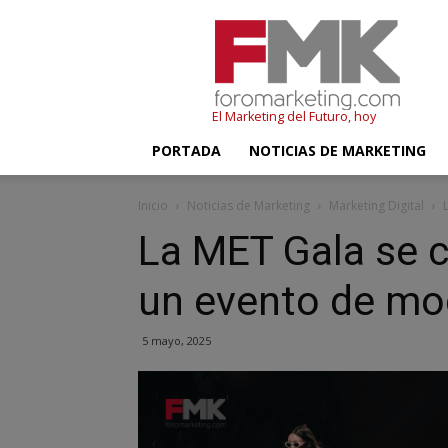
FMK
–
Foromarketing
El Marketing del Futuro, hoy
PORTADA
NOTICIAS DE MARKETING
Inicio
Noticias de Marketing
Marketing Digital
La MET Gala se 
un evento de m
5 mayo, 2025