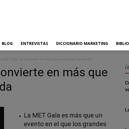
BLOG
ENTREVISTAS
DICCIONARIO MARKETING
BIBLI
La MET Gala se convierte en más que un evento de moda
Ú
convierte en más que
oda
C
v
L
La MET Gala es más que un
evento en el que los grandes