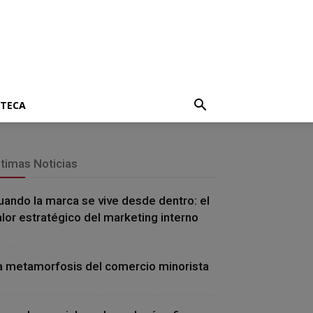
OTECA
ltimas Noticias
uando la marca se vive desde dentro: el
alor estratégico del marketing interno
a metamorfosis del comercio minorista