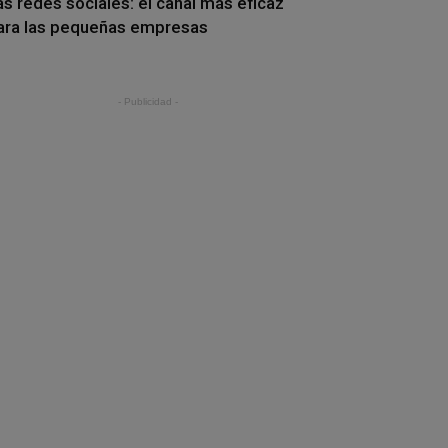
as redes sociales: el canal más eficaz
ara las pequeñas empresas
- Publicidad -