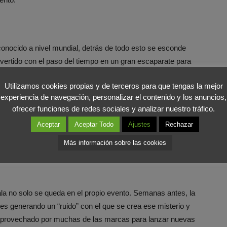
nocido a nivel mundial, detrás de todo esto se esconde
vertido con el paso del tiempo en un gran escaparate para
e ansían el que sus diseños estén en el evento.
Utilizamos cookies propias y de terceros para que tengas la mejor
experiencia de navegación, personalizar el contenido y los anuncios,
 lista de invitados tan selectiva, este evento recoge todos
ofrecer funciones de redes sociales y analizar nuestro tráfico.
o el mundo, contando con artistas, modelos, diseñadores,
Aceptar
Aceptar Todo
Ajustes
Rechazar
 contar una historia relacionada con el dress code
á «Superfine: Tailoring Black Style». De este modo, todas
Más información sobre las cookies
la expuestas por personas reconocidas, consiguen
la no solo se queda en el propio evento. Semanas antes, la
es generando un “ruido” con el que se crea ese misterio y
aprovechado por muchas de las marcas para lanzar nuevas