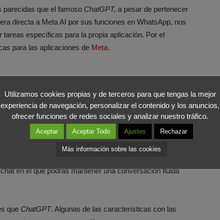
es parecidas que el famoso
ChatGPT,
a pesar de pertenecer
era directa a Meta AI por sus funciones en WhatsApp, nos
 tareas específicas para la propia aplicación. Por el
cas para las aplicaciones de
Meta
.
tros chatbots, pero con la pequeña diferencia de estar
Utilizamos cookies propias y de terceros para que tengas la mejor
experiencia de navegación, personalizar el contenido y los anuncios,
 de este modo, el usuario no tendrá la necesidad de
ofrecer funciones de redes sociales y analizar nuestro tráfico.
Aceptar
Aceptar Todo
Ajustes
Rechazar
cillo, solamente tendrás que entrar en la aplicación de
Más información sobre las cookies
al chatbot, en la esquina inferior derecha. Tan solo
 chat en el que podrás mantener una conversación fluida
es que
ChatGPT
. Algunas de las características con las