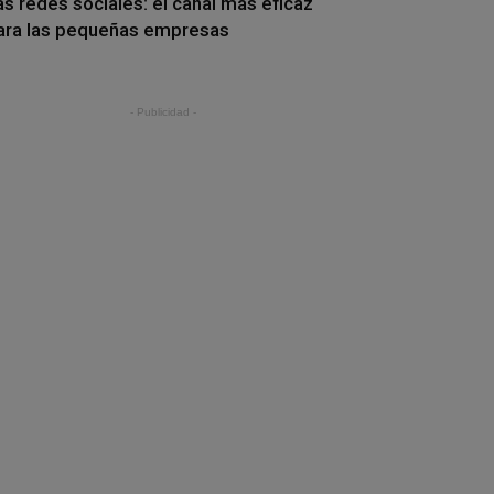
as redes sociales: el canal más eficaz
ara las pequeñas empresas
- Publicidad -