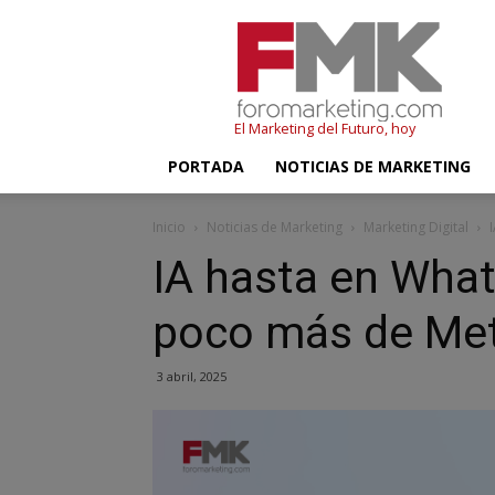
FMK
–
Foromarketing
El Marketing del Futuro, hoy
PORTADA
NOTICIAS DE MARKETING
Inicio
Noticias de Marketing
Marketing Digital
IA hasta en Wha
poco más de Met
3 abril, 2025