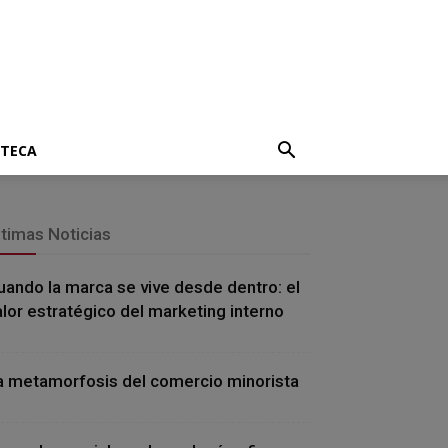
OTECA
ltimas Noticias
uando la marca se vive desde dentro: el
alor estratégico del marketing interno
a metamorfosis del comercio minorista