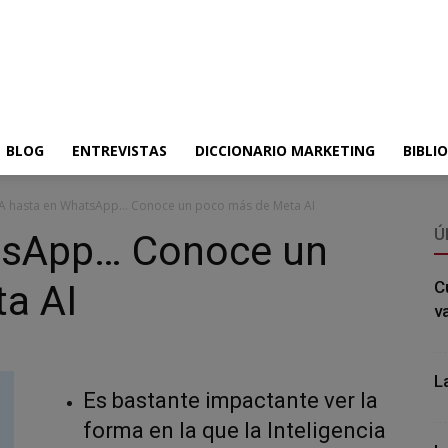
BLOG
ENTREVISTAS
DICCIONARIO MARKETING
BIBLI
IA hasta en WhatsApp… Conoce un poco más de Meta AI
Ú
tsApp… Conoce un
a AI
C
v
L
Es bastante impactante ver la
forma en la que la Inteligencia