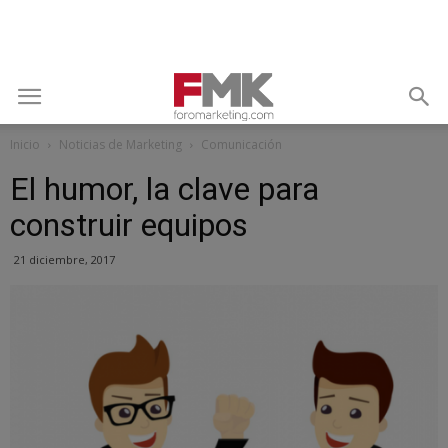
Inicio
Noticias de Marketing
Comunicación
El humor, la clave para
construir equipos
21 diciembre, 2017