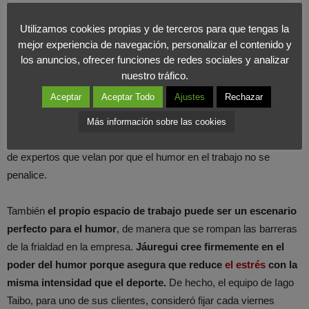
con la misma intensidad que el
deporte.
Utilizamos cookies propias y de terceros para que tengas la
COMPARTIR EN X
mejor experiencia de navegación, personalizar el contenido y
los anuncios, ofrecer funciones de redes sociales y analizar
nuestro tráfico.
En este sentido,
que la estrategia del humor funcione implica
Aceptar
Aceptar Todo
Ajustes
Rechazar
crear iniciativas ad hoc para cada caso.
Esa es la visión de
Jáuregui quien expone que en
algunas empresas impulsan
Más información sobre las cookies
medidas como los ministerios de la diversión
, que son grupos
de expertos que velan por que el humor en el trabajo no se
penalice.
También
el propio espacio de trabajo puede ser un escenario
perfecto para el humor
, de manera que se rompan las barreras
de la frialdad en la empresa.
Jáuregui cree firmemente en el
poder del humor porque asegura que reduce
el estrés
con la
misma intensidad que el deporte.
De hecho, el equipo de Iago
Taibo, para uno de sus clientes, consideró fijar cada viernes