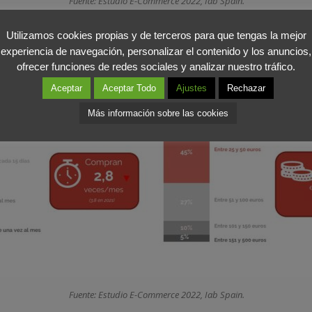
Fuente: Estudio E-Commerce 2022, Iab Spain.
Utilizamos cookies propias y de terceros para que tengas la mejor
sto promedio
ha bajado respecto a periodos anteriores
, encontr
experiencia de navegación, personalizar el contenido y los anuncios,
ue viene constatado por una bajada del gasto en cada compra:
69 e
ofrecer funciones de redes sociales y analizar nuestro tráfico.
Aceptar
Aceptar Todo
Ajustes
Rechazar
Más información sobre las cookies
Fuente: Estudio E-Commerce 2022, Iab Spain.