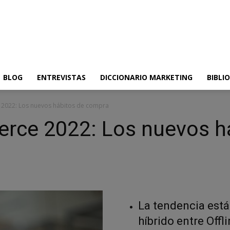
BLOG
ENTREVISTAS
DICCIONARIO MARKETING
BIBLI
2022: Los nuevos hábitos de compra
rce 2022: Los nuevos h
La tendencia est
híbrido entre Offli