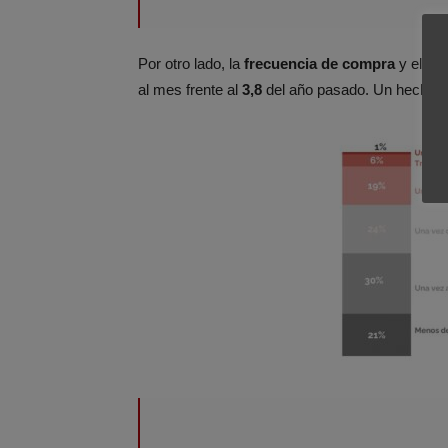
Por otro lado, la
frecuencia de compra
y el
ga
al mes frente al
3,8
del año pasado. Un hecho q