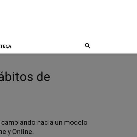
OTECA
ábitos de
á cambiando hacia un modelo
ne y Online.