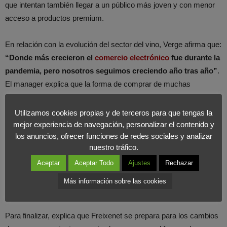
que intentan también llegar a un público más joven y con menor
acceso a productos premium.
En relación con la evolución del sector del vino, Verge afirma que:
“Donde más crecieron el
comercio electrónico
fue durante la
pandemia, pero nosotros seguimos creciendo año tras año”
.
El manager explica que la forma de comprar de muchas
personas, sobre todo del perfil de más avanzada edad, está
cambiando continuamente y que se están alargando los
Utilizamos cookies propias y de terceros para que tengas la
procesos.
mejor experiencia de navegación, personalizar el contenido y
los anuncios, ofrecer funciones de redes sociales y analizar
nuestro tráfico.
Es importante destacar que Daniel piensa que la digitalización del
sector va a seguir creciendo y que cada vez más empresas se
Aceptar
Aceptar Todo
Ajustes
Rechazar
han abierto un perfil en plataformas como Shopify para vender
Más información sobre las cookies
desde su propia bodega.
Para finalizar, explica que Freixenet se prepara para los cambios