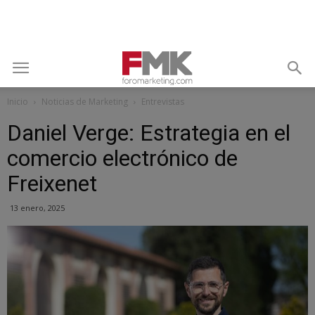
Inicio
Noticias de Marketing
Entrevistas
Daniel Verge: Estrategia en el
comercio electrónico de
Freixenet
13 enero, 2025