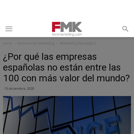
Inicio
Noticias de Marketing
Marketing Estratégico
¿Por qué las empresas
españolas no están entre las
100 con más valor del mundo?
15 diciembre, 2020