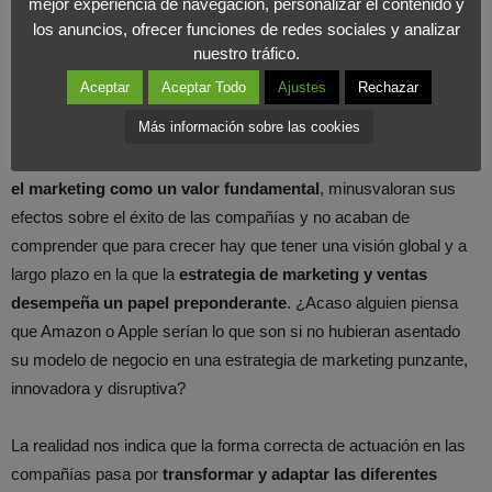
mejor experiencia de navegación, personalizar el contenido y
falta inversión en I + D + I, con cierto conservadurismo
los anuncios, ofrecer funciones de redes sociales y analizar
empresarial y poca apuesta por la innovación. Pero nosotros
nuestro tráfico.
queremos poner el acento, por eso nos llamamos Foro
Aceptar
Aceptar Todo
Ajustes
Rechazar
Marketing, en nuestra especialidad.
Más información sobre las cookies
Gran parte de las empresas españolas continúan sin considerar
el marketing como un valor fundamental
, minusvaloran sus
efectos sobre el éxito de las compañías y no acaban de
comprender que para crecer hay que tener una visión global y a
largo plazo en la que la
estrategia de marketing y ventas
desempeña un papel preponderante
. ¿Acaso alguien piensa
que Amazon o Apple serían lo que son si no hubieran asentado
su modelo de negocio en una estrategia de marketing punzante,
innovadora y disruptiva?
La realidad nos indica que la forma correcta de actuación en las
compañías pasa por
transformar y adaptar las diferentes