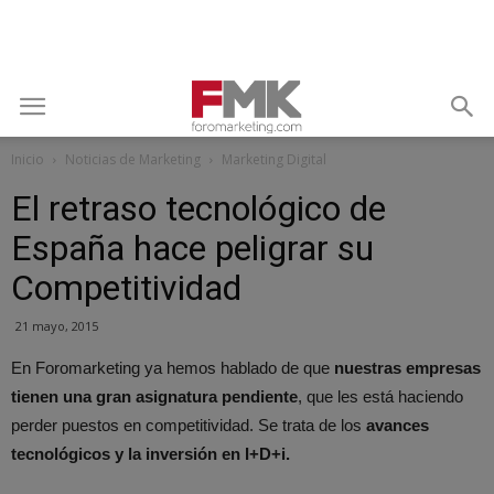
Inicio
Noticias de Marketing
Marketing Digital
El retraso tecnológico de
España hace peligrar su
Competitividad
21 mayo, 2015
En Foromarketing ya hemos hablado de que
nuestras empresas
tienen una gran asignatura pendiente
, que les está haciendo
perder puestos en competitividad. Se trata de los
avances
tecnológicos y la inversión en I+D+i.