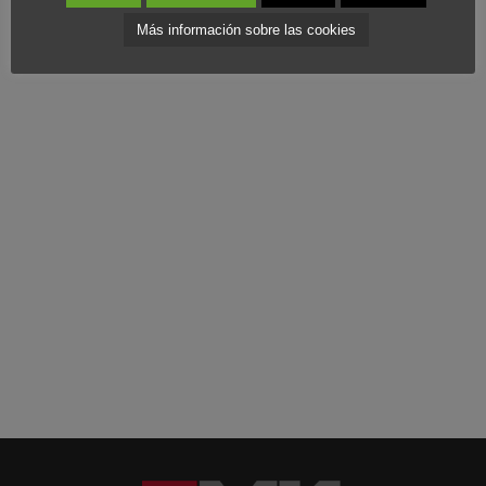
¿
Qué aportan los datos a una empresa como Apple?
Pincha
Más información sobre las cookies
aquí
para leer más