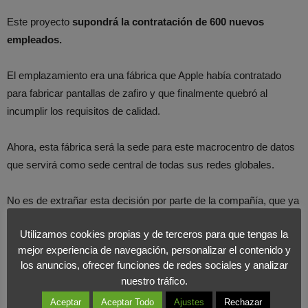
Este proyecto
supondrá la contratación de 600 nuevos
empleados.
El emplazamiento era una fábrica que Apple había contratado
para fabricar pantallas de zafiro y que finalmente quebró al
incumplir los requisitos de calidad.
Ahora, esta fábrica será la sede para este macrocentro de datos
que servirá como sede central de todas sus redes globales.
No es de extrañar esta decisión por parte de la compañía, que ya
ha demostrado que destina una cantidad relevante de su
Utilizamos cookies propias y de terceros para que tengas la
facturación a I+D+D.
mejor experiencia de navegación, personalizar el contenido y
los anuncios, ofrecer funciones de redes sociales y analizar
Con este último proyecto se pone de manifiesto la importancia de
nuestro tráfico.
la gestión de la información para una compañía.
Aceptar
Aceptar Todo
Ajustes
Rechazar