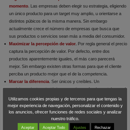
momento
. Las empresas deben elegir su estrategia, eligiendo
un único producto para un target muy amplio, u orientarse a
distintos púbicos de la misma manera. Sin embargo
actualmente crece el número de empresas que busca que
sus productos o servicios sean más a media del consumidor.
Maximizar la percepción de valor
.
Por regla general el precio
captura la percepción de valor. Por defecto, entre dos
productos aparentemente iguales, el más caro parecerá
mejor. Sin embargo existen otras formas para que el cliente
perciba un producto mejor que el de la competencia.
Marcar la diferencia
. Ser únicos y creíbles. Un
posicionamiento estratégico y creativo es fundamental para el
éxito de la marca. Además, la consolidación de ese
Utilizamos cookies propias y de terceros para que tengas la
posicionamiento jugará un papel muy importante en nuestra
mejor experiencia de navegación, personalizar el contenido y
creación de valor.
los anuncios, ofrecer funciones de redes sociales y analizar
nuestro tráfico.
Las estrategias deben ser asumidas por los trabajadores
.
Involucrar a los miembros de la empresa con los valores de la
Aceptar
Aceptar Todo
Ajustes
Rechazar