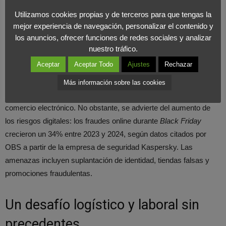
El informe de OBS confirma que la venta online es el canal de
Utilizamos cookies propias y de terceros para que tengas la
mayor crecimiento, especialmente en países desarrollados,
mejor experiencia de navegación, personalizar el contenido y
donde Estados Unidos concentra más del 21% de las compras
los anuncios, ofrecer funciones de redes sociales y analizar
globales. España se mantiene en una posición destacada dentro
nuestro tráfico.
de este mapa digital.
Aceptar
Aceptar Todo
Ajustes
Rechazar
Además, los
pagos móviles
continúan ganando terreno frente a
Más información sobre las cookies
las tarjetas tradicionales, en línea con la consolidación del
comercio electrónico. No obstante, se advierte del aumento de
los riesgos digitales: los fraudes online durante
Black Friday
crecieron un 34% entre 2023 y 2024, según datos citados por
OBS a partir de la empresa de seguridad Kaspersky. Las
amenazas incluyen suplantación de identidad, tiendas falsas y
promociones fraudulentas.
Un desafío logístico y laboral sin
precedentes