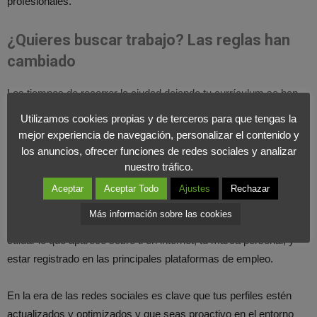
profesionales.
¿Quieres buscar trabajo? Las reglas han
cambiado
Los tiempos de recorrer la ciudad dejando tu currículum se han
acabado, ahora el empleo te busca a ti. No se tarta de sentarse
Utilizamos cookies propias y de terceros para que tengas la
en casa a esperar, sino de estar allí dónde estén las empresas
mejor experiencia de navegación, personalizar el contenido y
que te interesen, ahora son los algoritmos los que te buscan.
los anuncios, ofrecer funciones de redes sociales y analizar
nuestro tráfico.
La Inteligencia Artificial aplicada a los recursos humanos
Aceptar
Aceptar Todo
Ajustes
Rechazar
consigue evaluar tus cualidades y talentos para saber si se
Más información sobre las cookies
adaptan a una candidatura concreta.
Esto implica que debes
cuidar lo que aparece sobre ti en internet, tu marca personal, y
estar registrado en las principales plataformas de empleo.
En la era de las redes sociales es clave que tus perfiles estén
actualizados y optimizados y que seas proactivo en el entorno