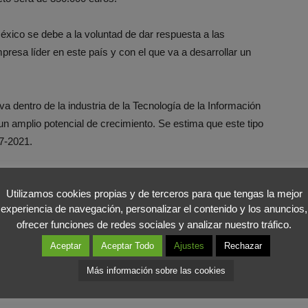
xico se debe a la voluntad de dar respuesta a las
resa líder en este país y con el que va a desarrollar un
a dentro de la industria de la Tecnología de la Información
n amplio potencial de crecimiento. Se estima que este tipo
7-2021.
na filial en Marruecos con el apoyo de COFIDES
que se
Utilizamos cookies propias y de terceros para que tengas la mejor
ecursos propios de COFIDES y al FONPYME.
experiencia de navegación, personalizar el contenido y los anuncios,
ofrecer funciones de redes sociales y analizar nuestro tráfico.
FIDES
, José Luis Curbelo, ha señalado que “la innovación
Aceptar
Aceptar Todo
Ajustes
Rechazar
ividad en los procesos de internacionalización”. Por otro
es crezcan en la economía global, ya que así se consolidan
Más información sobre las cookies