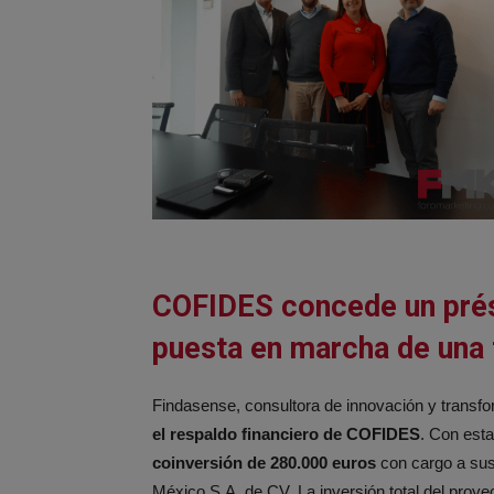
COFIDES concede un prés
puesta en marcha de una f
Findasense, consultora de innovación y transfor
el respaldo financiero de COFIDES
. Con esta
coinversión de 280.000 euros
con cargo a sus
México S.A. de CV. La inversión total del proye