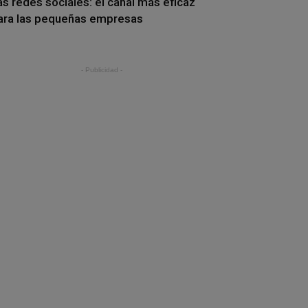
as redes sociales: el canal más eficaz
ara las pequeñas empresas
- Publicidad -