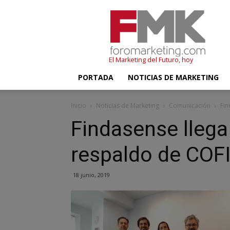
FMK
–
Foromarketing
El Marketing del Futuro, hoy
PORTADA
NOTICIAS DE MARKETING
Inicio
Noticias de Marketing
Comunicación
Fin
Findasense llega
respaldo de COF
18 junio, 2019