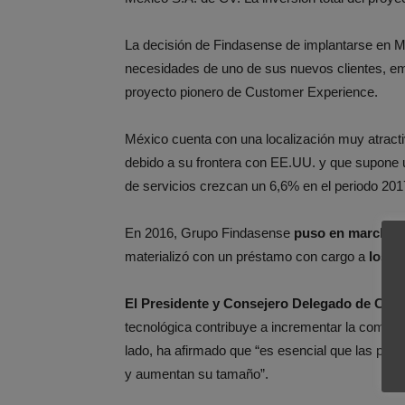
La decisión de Findasense de implantarse en Mé
necesidades de uno de sus nuevos clientes, emp
proyecto pionero de Customer Experience.
México cuenta con una localización muy atractiv
debido a su frontera con EE.UU. y que supone u
de servicios crezcan un 6,6% en el periodo 201
En 2016, Grupo Findasense
puso en marcha u
materializó con un préstamo con cargo a
los r
El Presidente y Consejero Delegado de CO
tecnológica contribuye a incrementar la competit
lado, ha afirmado que “es esencial que las pym
y aumentan su tamaño”.