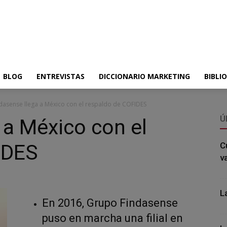
BLOG
ENTREVISTAS
DICCIONARIO MARKETING
BIBLI
dasense llega a México con el respaldo de COFIDES
Ú
 a México con el
IDES
C
v
L
En 2016, Grupo Findasense
puso en marcha una filial en