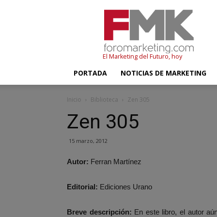
FMK
–
Foromarketing
El Marketing del Futuro, hoy
PORTADA
NOTICIAS DE MARKETING
Inicio
Biblioteca
Zen 305
Zen 305
15 marzo, 2012
Autor:
Ferran Martínez
Editorial:
Ediciones Urano
Breve descripción:
En este libro, el autor aú