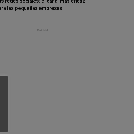
as redes sociales: el canal más eficaz
ara las pequeñas empresas
- Publicidad -