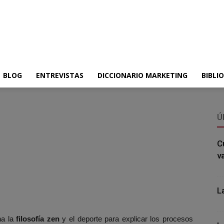
BLOG
ENTREVISTAS
DICCIONARIO MARKETING
BIBLI
Ú
C
v
L
na la
filosofía zen
y el deporte para explicar los procesos