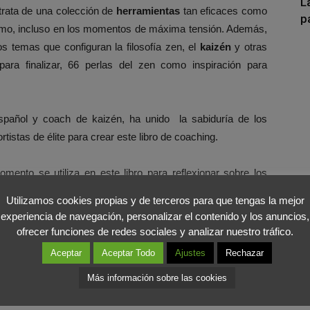
L
rata de una colección de
herramientas
tan eficaces como
p
smo, incluso en los momentos de máxima tensión. Además,
s temas que configuran la filosofía zen, el
kaizén
y otras
para finalizar, 66 perlas del zen como inspiración para
español y coach de kaizén, ha unido la sabiduría de los
tistas de élite para crear este libro de coaching.
omento se utiliza en este libro para reflexionar sobre los
 ejemplo de saber enfrentarse a las adversidades»-
Rafael
Utilizamos cookies propias y de terceros para que tengas la mejor
experiencia de navegación, personalizar el contenido y los anuncios,
ofrecer funciones de redes sociales y analizar nuestro tráfico.
Aceptar
Aceptar Todo
Ajustes
Rechazar
Más información sobre las cookies