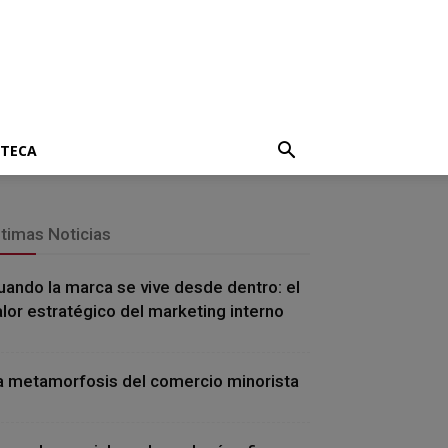
OTECA
ltimas Noticias
uando la marca se vive desde dentro: el
alor estratégico del marketing interno
a metamorfosis del comercio minorista