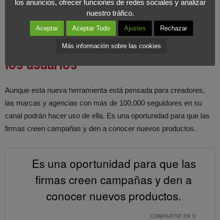
los anuncios, ofrecer funciones de redes sociales y analizar
abajo las stories.
También, contarán con herramientas de
nuestro tráfico.
moderación que no permiten el acoso.
Aceptar
Aceptar Todo
Ajustes
Rechazar
Un espacio para interactuar con
Más información sobre las cookies
los usuarios
Aunque esta nueva herramienta está pensada para creadores,
las marcas y agencias con más de 100.000 seguidores en su
canal podrán hacer uso de ella. Es una oportunidad para que las
firmas creen campañas y den a conocer nuevos productos.
Es una oportunidad para que las
firmas creen campañas y den a
conocer nuevos productos.
COMPARTIR EN X