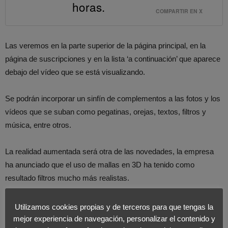
horas.
COMPARTIR EN X
Las veremos en la parte superior de la página principal, en la
página de suscripciones y en la lista ‘a continuación’ que aparece
debajo del vídeo que se está visualizando.
Se podrán incorporar un sinfín de complementos a las fotos y los
vídeos que se suban como pegatinas, orejas, textos, filtros y
música, entre otros.
La realidad aumentada será otra de las novedades, la empresa
ha anunciado que el uso de mallas en 3D ha tenido como
resultado filtros mucho más realistas.
Al igual que con los vídeos que se muestran en YouTube, los
Utilizamos cookies propias y de terceros para que tengas la
usuarios podrán valorar con el pulgar hacia arriba o hacia
mejor experiencia de navegación, personalizar el contenido y