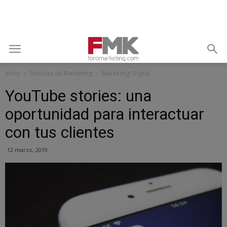
Inicio
Noticias de Marketing
Marketing Digital
YouTube stories: una
oportunidad para interactuar
con tus clientes
12 marzo, 2019