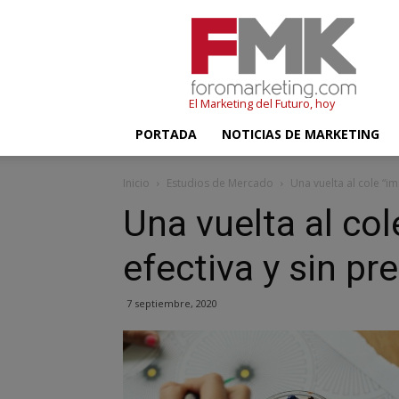
FMK
–
Foromarketing
El Marketing del Futuro, hoy
PORTADA
NOTICIAS DE MARKETING
Inicio
Estudios de Mercado
Una vuelta al cole “i
Una vuelta al col
efectiva y sin p
7 septiembre, 2020