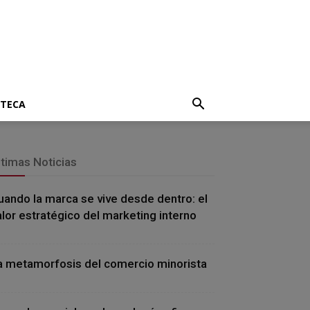
OTECA
ltimas Noticias
uando la marca se vive desde dentro: el
alor estratégico del marketing interno
a metamorfosis del comercio minorista