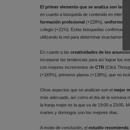
El primer elemento que se analiza son las pa
en cuanto a búsqueda de contenido en internet.
formación profesional
(+228%),
uniforme
(+
colegio (+21%). Estas búsquedas confirman qu
utilizando la red para determinar exactamente
En cuanto a las
creatividades de los anuncio
incorporar las tendencias para así lograr los 
con mejores incrementos de
CTR
(Click Throug
(+169%), primeros planos (+138%), que no inc
Otros aspectos que se analizan son el
mejor m
más adecuado, así como el día de la semana má
la franja mejor es la que va de 19:00 a 23:00. M
martes y domingos son los mejores días.
A modo de conclusión, el
estudio recomienda 