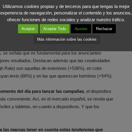
Utilizamos cookies propias y de terceros para que tengas la mejor
labras clave
que son tendencia en la categoría Educación
experiencia de navegación, personalizar el contenido y los anuncios,
 Así, las que más han crecido en las últimas semanas son
ofrecer funciones de redes sociales y analizar nuestro tráfico.
201%),
mochila
(+95%), vuelta (70%), online (+61%) y
Aceptar
Aceptar Todo
Ajustes
Rechazar
e tanto padres como profesores y estudiantes están
 cómo prepararse para este inminente curso académico.
Más información sobre las cookies
s
, se señala que es fundamental para los anunciantes
mejores resultados. Destacan además que las creatividades
h Rate) son aquellas de exteriores (+536%), en color
luyan texto (66%) y en las que aparezcan hombres (+54%).
omento del día para lanzar las campañas
, el dispositivo
s conveniente. Así, en el mercado español, se revela que
óviles y tabletas, en cuanto a dispositivos. Y que los
a las marcas tener en cuenta estas tendencias que