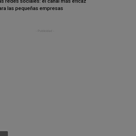
as redes sociales: el canal más eficaz
ara las pequeñas empresas
- Publicidad -