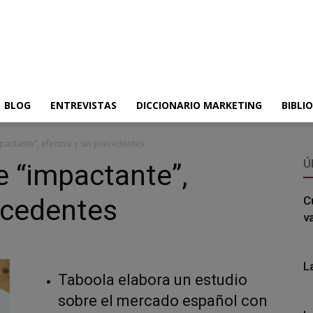
BLOG
ENTREVISTAS
DICCIONARIO MARKETING
BIBLI
mpactante”, efectiva y sin precedentes
Ú
e “impactante”,
recedentes
C
v
L
Taboola elabora un estudio
sobre el mercado español con