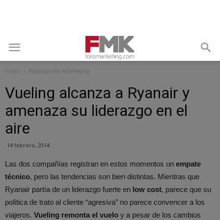
Inicio
Noticias de Marketing
Vueling alcanza a Ryanair y
amenaza su liderazgo en el
aire
14 febrero, 2014
Las dos compañías registran en estos momentos un
empate
técnico
, pero las tendencias son bien distintas. Mientras que
Ryanair partía de un liderazgo fuerte en
low cost
, parece que su
política de trato al cliente “agresiva” no parece convencer a los
viajeros.
Vueling remonta el vuelo
y a pesar de los cambios