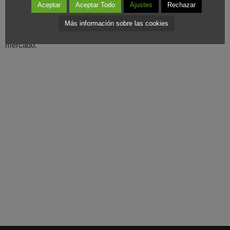
todas maneras, no hay que
minusvalorar la competitividad
de
Aceptar
Aceptar Todo
Ajustes
Rechazar
Ryanair y su potencial para competir siempre que hagas una
Más información sobre las cookies
política acorde a lo que demanda en estos momentos el
mercado.