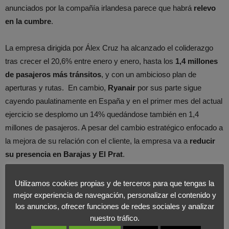
anunciados por la compañía irlandesa parece que habrá
relevo
en la cumbre
.
La empresa dirigida por Álex Cruz ha alcanzado el coliderazgo
tras crecer el 20,6% entre enero y enero, hasta los
1,4 millones
de pasajeros más tránsitos
, y con un ambicioso plan de
aperturas y rutas. En cambio,
Ryanair
por sus parte sigue
cayendo paulatinamente en España y en el primer mes del actual
ejercicio se desplomo un 14% quedándose también en 1,4
millones de pasajeros. A pesar del cambio estratégico enfocado a
la mejora de su relación con el cliente, la empresa va a
reducir
su presencia en Barajas y El Prat
.
Ryanair ha querido reaccionar cuando el
mercado ya ha
Utilizamos cookies propias y de terceros para que tengas la
cambiado de tendencia
y si el resto de su competencia no repite
mejor experiencia de navegación, personalizar el contenido y
los anuncios, ofrecer funciones de redes sociales y analizar
los
fallos vistos en la compañía irlandesa
, puede que el
nuestro tráfico.
mercado presente un
paisaje diferente
en unos meses. De