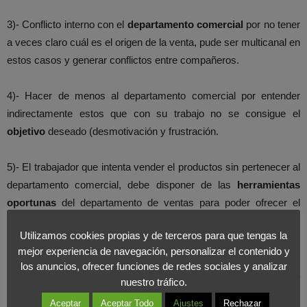
3)- Conflicto interno con el
departamento comercial
por no tener
a veces claro cuál es el origen de la venta, pude ser multicanal en
estos casos y generar conflictos entre compañeros.
4)- Hacer de menos al departamento comercial por entender
indirectamente estos que con su trabajo no se consigue el
objetivo
deseado (desmotivación y frustración.
5)- El trabajador que intenta vender el productos sin pertenecer al
departamento comercial, debe disponer de las
herramientas
oportunas
del departamento de ventas para poder ofrecer el
producto, porque sino de la otra manera los comerciales serán
Utilizamos cookies propias y de terceros para que tengas la
administrativos de los otros trabajadores incorporados a vender.
mejor experiencia de navegación, personalizar el contenido y
los anuncios, ofrecer funciones de redes sociales y analizar
6)- La compañía lanza un mensaje negativo al exterior por dar a
nuestro tráfico.
entender que tiene dificultades en la captación de
nuevos
Aceptar
Aceptar Todo
Ajustes
Rechazar