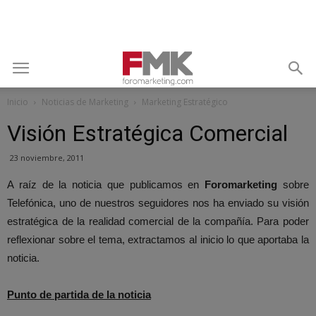
Inicio
Noticias de Marketing
Marketing Estratégico
Visión Estratégica Comercial
23 noviembre, 2011
A raíz de la noticia que publicamos en
Foromarketing
sobre
Telefónica, uno de nuestros seguidores nos ha enviado su visión
estratégica de la realidad comercial de la compañía. Para poder
reflexionar sobre el tema, extractamos al inicio lo que aportaba la
noticia.
Punto de partida de la noticia