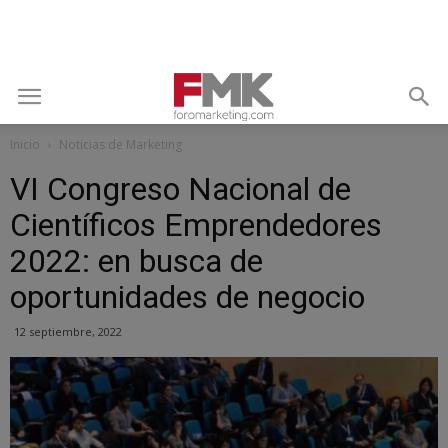
Inicio
Noticias de Marketing
VI Congreso Nacional de
Científicos Emprendedores
2022: en busca de
oportunidades de negocio
12 septiembre, 2022