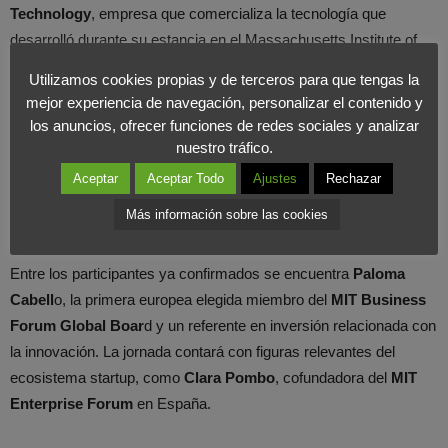
Technology
, empresa que comercializa la tecnología que
desarrolló durante su estancia en el Massachusetts Institute of
Technology (MIT). García Martínez es el primer presidente
Utilizamos cookies propias y de terceros para que tengas la
español de la Unión Internacional de Química Pura y Aplicada,
mejor experiencia de navegación, personalizar el contenido y
quién ha sido reconocido por la American Chemical Society como
los anuncios, ofrecer funciones de redes sociales y analizar
mejor empresario del sector químico. Además de dirigir el
nuestro tráfico.
Laboratorio de Nanotecnología Molecular de la Universidad de
Aceptar
Aceptar Todo
Ajustes
Rechazar
Alicante, es miembro del Consejo de Tecnologías Emergentes y
Más información sobre las cookies
Joven Líder Global del Foro Económico Mundial.
Entre los participantes ya confirmados se encuentra
Paloma
Cabell
o, la primera europea elegida miembro del
MIT Business
Forum Global Boar
d y un referente en inversión relacionada con
la innovación. La jornada contará con figuras relevantes del
ecosistema startup, como
Clara Pombo
, cofundadora del
MIT
Enterprise Forum
en España.