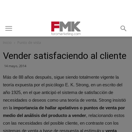
Inicio
Punto de vista
Vender satisfaciendo al cliente
14 mayo, 2014
Más de 88 años después, sigue siendo totalmente vigente la
teoría expuesta por el psicólogo E. K. Strong, en un escrito del
año 1925, en el que anticipó el sistema de satisfacción de
necesidades o deseos como una teoría de venta. Strong insistió
en la
importancia de hallar apelativos o puntos de venta por
medio del análisis del producto a vender
, relacionando estos
con las necesidades del posible cliente, en contraste con los
sistemas de venta a base de respuesta al estímulo y
venta