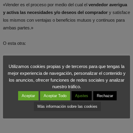
«Vender es el proceso por medio del cual el
vendedor averigua
y activa las necesidades y/o deseos del comprador
y satisface
los mismos con ventajas o beneficios mutuos y continuos para
ambas partes.»
O esta otra:
«Vender es el proceso mediante el cual el vendedor consigue que
el cliente piense o actúe de una manera no prevista por él. Y en
Utilizamos cookies propias y de terceros para que tengas la
mejor experiencia de navegación, personalizar el contenido y
beneficio de ambos.»
los anuncios, ofrecer funciones de redes sociales y analizar
nuestro tráfico.
Aceptar
Aceptar Todo
Ajustes
Rechazar
Más información sobre las cookies