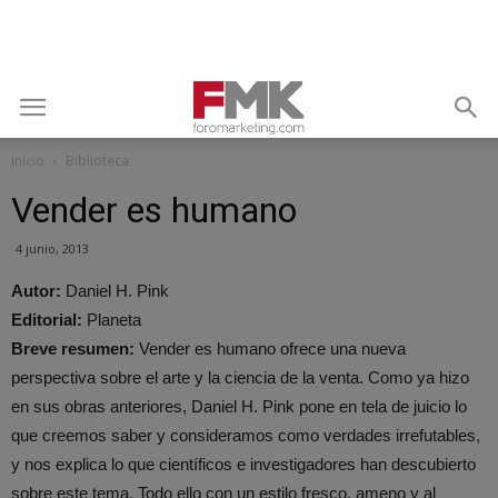
Inicio
Biblioteca
Vender es humano
4 junio, 2013
Autor:
Daniel H. Pink
Editorial:
Planeta
Breve resumen:
Vender es humano ofrece una nueva
perspectiva sobre el arte y la ciencia de la venta. Como ya hizo
en sus obras anteriores, Daniel H. Pink pone en tela de juicio lo
que creemos saber y consideramos como verdades irrefutables,
y nos explica lo que científicos e investigadores han descubierto
sobre este tema. Todo ello con un estilo fresco, ameno y al