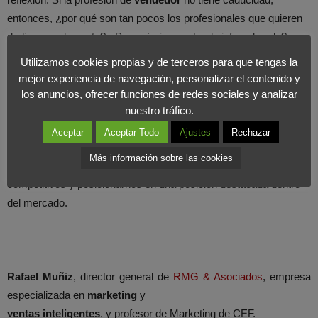
entonces, ¿por qué son tan pocos los profesionales que quieren
dedicarse a la venta? ¿Por qué sigue estando infravalorada?
¿Por qué sigue siendo el patito feo del mundo empresarial? Tal
Utilizamos cookies propias y de terceros para que tengas la
vez, porque las compañías desconocen que el éxito pasa
mejor experiencia de navegación, personalizar el contenido y
irremediablemente por poseer una buena
estrategia de ventas
y,
los anuncios, ofrecer funciones de redes sociales y analizar
nuestro tráfico.
por consiguiente, un buen equipo comercial. Por tanto, demos
ese paso adelante y hagamos de las ventas la pieza clave de
Aceptar
Aceptar Todo
Ajustes
Rechazar
nuestra actividad, situando al vendedor en el lugar que le
Más información sobre las cookies
corresponde para lograr de este modo ser realmente
competitivos y posicionarnos en una posición destacada dentro
del mercado.
Rafael Muñiz
, director general de
RMG & Asociados
, empresa
especializada en
marketing
y
ventas inteligentes
, y profesor de Marketing de CEF.