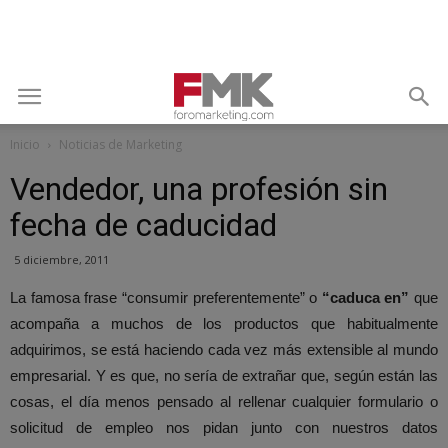
Inicio
Noticias de Marketing
Vendedor, una profesión sin
fecha de caducidad
5 diciembre, 2011
La famosa frase “consumir preferentemente” o
“caduca en”
que
acompaña a muchos de los productos que habitualmente
adquirimos, se está haciendo cada vez más extensible al mundo
empresarial. Y es que, no sería de extrañar que, según están las
cosas, el día menos pensado al rellenar cualquier formulario o
solicitud de empleo nos pidan junto con nuestros datos