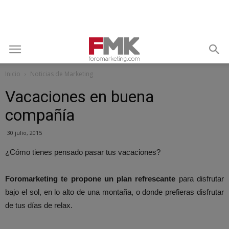
Inicio
Noticias de Marketing
Vacaciones en buena
compañía
30 julio, 2015
¿Cómo tienes pensado pasar tus vacaciones?
Foromarketing te propone un plan refrescante
para disfrutar
bajo el sol, en lo alto de una montaña, o donde prefieras disfrutar
de tus días de relax.