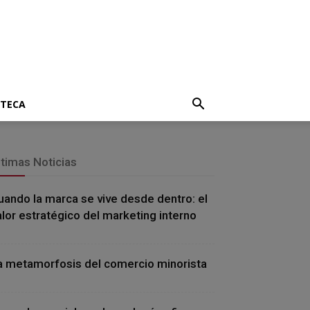
OTECA
ltimas Noticias
uando la marca se vive desde dentro: el
alor estratégico del marketing interno
a metamorfosis del comercio minorista