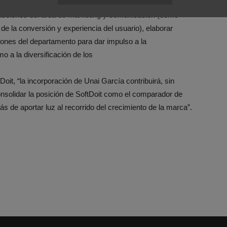
 aportar su experiencia a la compañía B2B. Algunas de
s acciones del área de marketing y comunicación (como
e la conversión y experiencia del usuario), elaborar
iones del departamento para dar impulso a la
o a la diversificación de los
it, “la incorporación de Unai García contribuirá, sin
onsolidar la posición de SoftDoit como el comparador de
 de aportar luz al recorrido del crecimiento de la marca”.