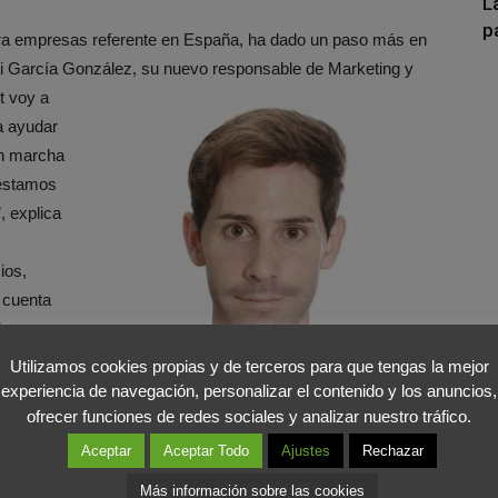
L
p
para empresas referente en España, ha dado un paso más en
ai García González, su nuevo
responsable de Marketing y
t voy a
a ayudar
en marcha
 estamos
 explica
ios,
 cuenta
das en
eting en
Utilizamos cookies propias y de terceros para que tengas la mejor
experiencia de navegación, personalizar el contenido y los anuncios,
referente en el sector. Tras cerrar esta primera etapa
ofrecer funciones de redes sociales y analizar nuestro tráfico.
o Unido), donde continuó formándose. En la actualidad,
Aceptar
Aceptar Todo
Ajustes
Rechazar
te se ha incorporado al equipo de SoftDoit como
Más información sobre las cookies