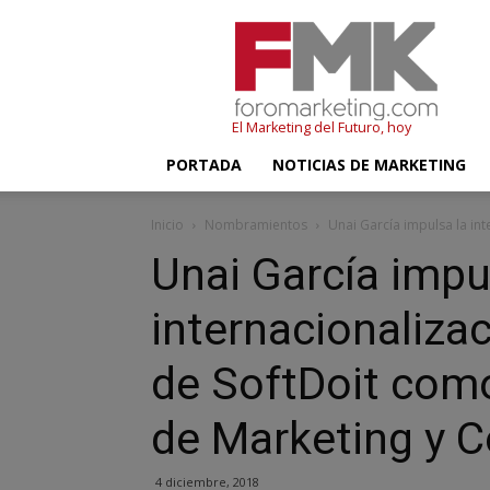
FMK
–
Foromarketing
El Marketing del Futuro, hoy
PORTADA
NOTICIAS DE MARKETING
Inicio
Nombramientos
Unai García impulsa la int
Unai García impu
internacionalizac
de SoftDoit com
de Marketing y 
4 diciembre, 2018