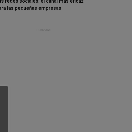
as redes sociales: el canal más eficaz
ara las pequeñas empresas
- Publicidad -