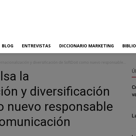
BLOG
ENTREVISTAS
DICCIONARIO MARKETING
BIBLI
ernacionalización y diversificación de SoftDoit como nuevo responsable...
Ú
lsa la
ión y diversificación
C
v
o nuevo responsable
L
Comunicación