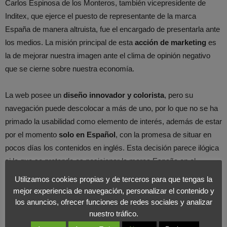
Carlos Espinosa de los Monteros, también vicepresidente de
Inditex, que ejerce el puesto de representante de la marca
España de manera altruista, fue el encargado de presentarla ante
los medios. La misión principal de esta
acción de marketing
es
la de mejorar nuestra imagen ante el clima de opinión negativo
que se cierne sobre nuestra economía.
La web posee un
diseño innovador y colorista
, pero su
navegación puede descolocar a más de uno, por lo que no se ha
primado la usabilidad como elemento de interés, además de estar
por el momento
solo en Español
, con la promesa de situar en
pocos días los contenidos en inglés. Esta decisión parece ilógica
si lo que se pretende es posicionar la marca España en el
exterior.
Utilizamos cookies propias y de terceros para que tengas la
mejor experiencia de navegación, personalizar el contenido y
Desde Foro Internacional de Marketing recomendamos
los anuncios, ofrecer funciones de redes sociales y analizar
nuestro tráfico.
posicionar nuestra página en otros idiomas lo antes posible,
principalmente con los de los países con mayor inversión