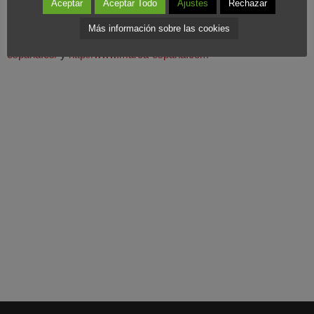
Aceptar
Aceptar Todo
Ajustes
Rechazar
extranjera, para que la página tenga utilidad y no sea un simple
Más información sobre las cookies
dispendio. La página puede ser visitada en
http://www.marca-
españa.es/
y
http://www.marca-españa.com