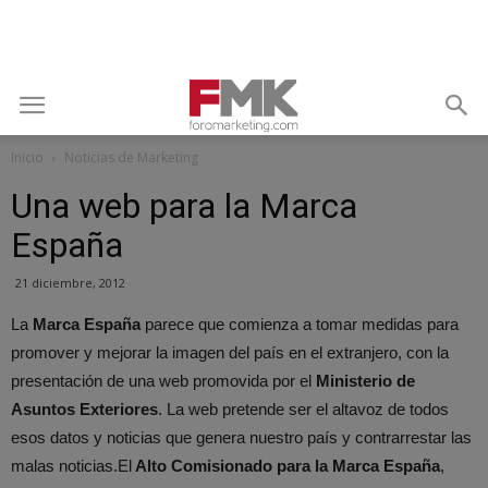
Inicio
Noticias de Marketing
Una web para la Marca
España
21 diciembre, 2012
La
Marca España
parece que comienza a tomar medidas para
promover y mejorar la imagen del país en el extranjero, con la
presentación de una web promovida por el
Ministerio de
Asuntos Exteriores
. La web pretende ser el altavoz de todos
esos datos y noticias que genera nuestro país y contrarrestar las
malas noticias.
El
Alto Comisionado para la Marca España
,