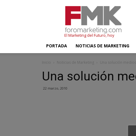
FMK
–
Foromarketing
El Marketing del Futuro, hoy
PORTADA
NOTICIAS DE MARKETING
Inicio
Noticias de Marketing
Una solución medio
Una solución me
22 marzo, 2010