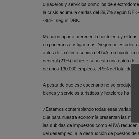
duraderos y servicios como los de electrodomé
la crisis acumula caídas del 38,7% según GFK-, e
-36%, según DBK.
Mención aparte merecen la hostelería y el tur
no podemos castigar más. Según un estudio rea
antes de la última subida del IVA- un hipotético
general (21%) hubiese supuesto una caída de la
de unos 130.000 empleos, el 9% del total del per
A pesar de que ese escenario no se produjo, al
bienes y servicios turísticos y hoteleros ha su
¿Estamos contemplando todas esas variables?
que para nuestra economía presentan las medi
las subidas de impuestos como el IVA reducen 
del desempleo, a la destrucción de puestos de t