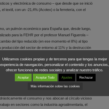
sticos y electrónica de consumo – que desde que se inició
l textil, con un -21,4% (Acotex) o la ferretería, con el
ismo, un pulmón económico para España que, desde luego,
lizado para la FEHR por el profesor Manuel Figuerola –
 cambio del tipo reducido (en ese momento el 8%) al tipo
 producción del sector de entorno al 11% y la destrucción
sonal de la hostelería.
Utilizamos cookies propias y de terceros para que tengas la mejor
experiencia de navegación, personalizar el contenido y los anuncios,
 mantenerse un tipo reducido, la caída del consumo en
ofrecer funciones de redes sociales y analizar nuestro tráfico.
puesto la destrucción de unos 70.000 empleos.
Aceptar
Aceptar Todo
Ajustes
Rechazar
, ¿Conocen verdaderamente en Europa los efectos reales
Más información sobre las cookies
das propuestas? Si hay algo que no ofrece dudas es que
drásticamente el consumo y nos abocan al círculo vicioso
rabajo en sectores como la industria agroalimentaria, el