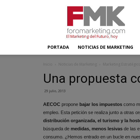
FMK
–
Foromarketing
El Marketing del Futuro, hoy
PORTADA
NOTICIAS DE MARKETING
Inicio
Noticias de Marketing
Marketing Estratégic
Una propuesta co
29 julio, 2013
AECOC
propone
bajar los impuestos
como med
empleo. Esta petición se realiza junto a otras 
distribución organizada, el turismo y la host
búsqueda de
medidas, menos lesivas
de las e
consumo. ¿Hemos entrado en un bucle en nuest