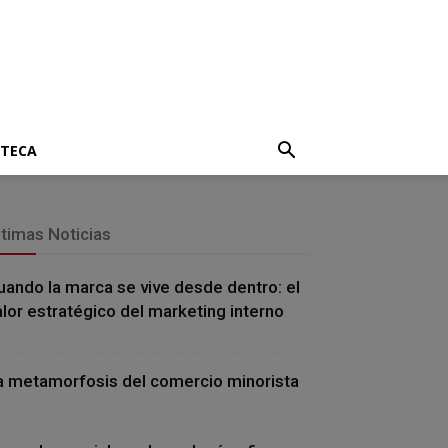
OTECA
ltimas Noticias
uando la marca se vive desde dentro: el
alor estratégico del marketing interno
a metamorfosis del comercio minorista