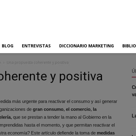
BLOG
ENTREVISTAS
DICCIONARIO MARKETING
BIBLI
o
Una propuesta coherente y positiva
Ú
herente y positiva
C
v
ida más urgente para reactivar el consumo y así generar
organizaciones de
gran consumo, el comercio, la
L
elería,
que se prestan a tender la mano al Gobierno en la
mprendidas hasta el momento, y que permitan reactivar el
ra economía? Este artículo defiende la toma de
medidas