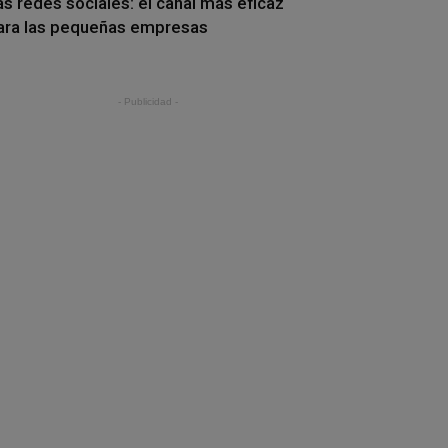
as redes sociales: el canal más eficaz
ara las pequeñas empresas
- Publicidad -