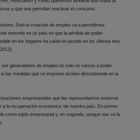
FEHR, Fehrcarem y FIAB) queremos tenderle una mano al
ivas y que nos permitan reactivar el consumo.
ísimo. Solo la creación de empleo va a permitirnos
ste remonte en un país en que la pérdida de poder
ponible en los hogares ha caído en picado en los últimos tres
2012).
s ser generadores de empleo no solo no vamos a poder
á si las medidas que se imponen inciden directamente en la
nizaciones empresariales que las representamos estamos
 a la recuperación económica ‘de nuestro país. En primer
nde como tejido empresarial y, en segundo, porque nos va la
r.