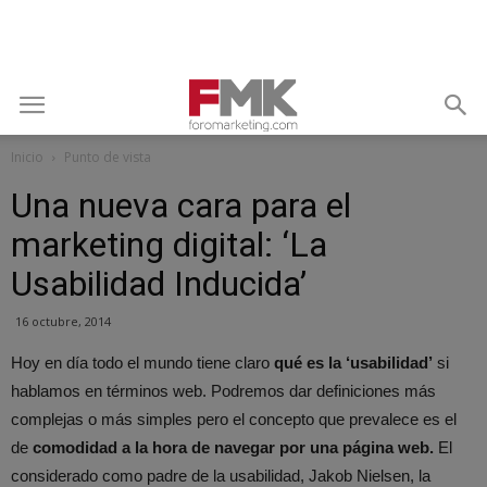
Inicio
Punto de vista
Una nueva cara para el
marketing digital: ‘La
Usabilidad Inducida’
16 octubre, 2014
Hoy en día todo el mundo tiene claro
qué es la ‘usabilidad’
si
hablamos en términos web. Podremos dar definiciones más
complejas o más simples pero el concepto que prevalece es el
de
comodidad a la hora de navegar por una página web.
El
considerado como padre de la usabilidad, Jakob Nielsen, la