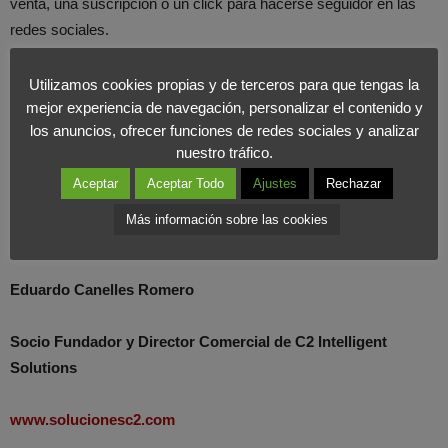
venta, una suscripción o un click para hacerse seguidor en las
redes sociales.
El modelo digital va encaminado, cada vez más, hacia webs
Utilizamos cookies propias y de terceros para que tengas la
sencillas, visuales y dinámicas que faciliten la interacción
mejor experiencia de navegación, personalizar el contenido y
los anuncios, ofrecer funciones de redes sociales y analizar
con la comunidad.
En este entorno tiene mucho que decir la
nuestro tráfico.
usabilidad inducida como un complemento para facilitar la
Aceptar
Aceptar Todo
Ajustes
Rechazar
experiencia de la navegación a través de internet.
Más información sobre las cookies
Eduardo Canelles Romero
Socio Fundador y Director Comercial de C2 Intelligent
Solutions
www.solucionesc2.com