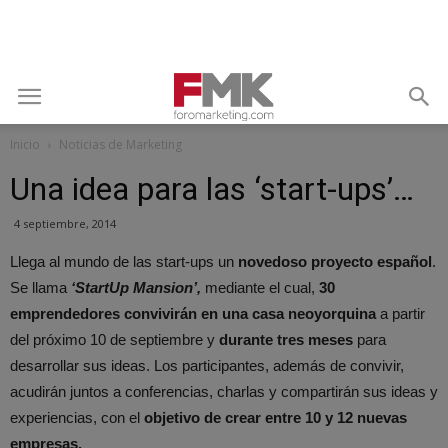
Inicio
Noticias de Marketing
Una idea para las ‘start-ups’…
4 septiembre, 2014
Llega al mundo de las start-ups un
novedoso proyecto español
.
Se llama
‘StartUp Mansion’,
mediante el cual,
30
emprendedores convivirán en una casa neoyorquina
a partir
del próximo 10 de septiembre y
durante tres meses
para
desarrollar sus ideas.
Los participantes, además de convivir,
acudirán juntos a conferencias, charlas y compartirán sus ideas y
experiencias, con el
objetivo de crear entre 10 y 12 nuevas
empresas.