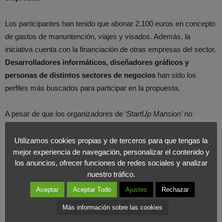
Los participantes han tenido que abonar 2.100 euros en concepto
de gastos de manuntención, viajes y visados. Además, la
iniciativa cuenta con la financiación de otras empresas del sector.
Desarrolladores informáticos, diseñadores gráficos y
personas de distintos sectores de negocios
han sido los
perfiles más buscados para participar en la propuesta.
A pesar de que los organizadores de
‘StartUp Mansion’
no
quieren compararlo con un reality show, es cierto que posee
algunas de sus características, ya que
dicha experiencia va a
Utilizamos cookies propias y de terceros para que tengas la
mejor experiencia de navegación, personalizar el contenido y
ser grabada y cada semana se emitirá online un video
los anuncios, ofrecer funciones de redes sociales y analizar
resumen de 15 minutos. Lo que pretenden con ello es
nuestro tráfico.
beneficiarse de las oportunidades de lo audiovisual
para darle
Aceptar
Aceptar Todo
Ajustes
Rechazar
viralidad a su proyecto.
Más información sobre las cookies