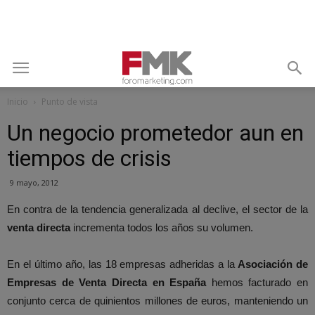
Inicio
Punto de vista
Un negocio prometedor aun en
tiempos de crisis
9 mayo, 2012
En contra de la tendencia generalizada al declive, el sector de la
venta directa
incrementa todos los años su volumen.
En el último año, las 18 empresas adheridas a la
Asociación de
Empresas de Venta Directa en España
hemos facturado en
conjunto cerca de quinientos millones de euros, manteniendo un