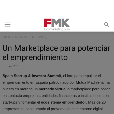
Inicio
Noticias de Marketing
Un Marketplace para potenciar
el emprendimiento
5 julio, 2013
Spain Startup & Investor Summit
, el foro para impulsar el
emprendimiento en España patrocinado por Mutua Madrileña, ha
puesto en marcha un
mercado virtual
o marketplace para poner
en contacto empresas, entidades financieras e instituciones con
start-ups y fomentar el
ecosistema emprendedor
. Más de 20
empresas se han sumado al proyecto de este entorno digital