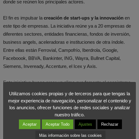
donde se reúnen los principales actores.
El fin es impulsar la
creación de start-ups y la innovación
en
este tipo de empresas. La iniciativa reúne ya a 20 empresas de
diferentes sectores, entidades financieras, fondos de inversión,
business angels, aceleradoras e instituciones de otra índole.
Entre ellas están Ferrovial, Campofrío, Iberdrola, Google,
Faceboook, BBVA, Bankinter, ING, Wayra, Bullnet Capital,
Siemens, Inveready, Accenture, el Icex y Axis.
Esta iniciativa busca crear un clima que fomente el ecosistema
emprendedor en nuestro país. Como venimos comentando en
Utilizamos cookies propias y de terceros para que tengas la
Foromarketing en los últimos meses,
la figura del emprendedor
mejor experiencia de navegación, personalizar el contenido y
está al alza
y de por ello estamos realizando un estudio sobre
los anuncios, ofrecer funciones de redes sociales y analizar
nuestro tráfico.
esta figura, en el podéis
participar a través de este enlace
. Con
los resultados recolectados elaboraremos un estudio que os
Aceptar
Aceptar Todo
Ajustes
Rechazar
presentaremos en las próximas semanas.
Más información sobre las cookies