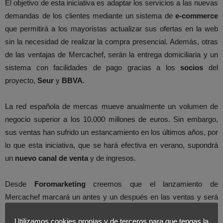
El objetivo de esta iniciativa es adaptar los servicios a las nuevas
demandas de los clientes mediante un sistema de
e-commerce
que permitirá a los mayoristas actualizar sus ofertas en la web
sin la necesidad de realizar la compra presencial. Además, otras
de las ventajas de Mercachef, serán la entrega domiciliaria y un
sistema con facilidades de pago gracias a los
socios
del
proyecto,
Seur
y
BBVA
.
La red española de mercas mueve anualmente un volumen de
negocio superior a los 10.000 millones de euros. Sin embargo,
sus ventas han sufrido un estancamiento en los últimos años, por
lo que esta iniciativa, que se hará efectiva en verano, supondrá
un
nuevo canal de venta
y de ingresos.
Desde
Foromarketing
creemos que el lanzamiento de
Mercachef marcará un antes y un después en las ventas y será
un modelo de referencia para otras empresas no solo del sector
Utilizamos cookies propias y de terceros para que tengas la
de la alimentación que apuesten por el
mercado online
.