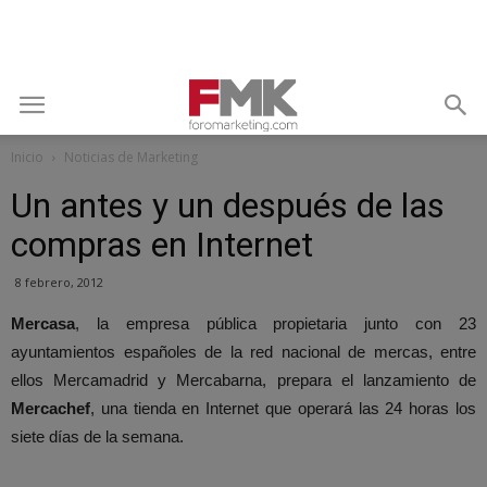
Inicio
Noticias de Marketing
Un antes y un después de las
compras en Internet
8 febrero, 2012
Mercasa
, la empresa pública propietaria junto con 23
ayuntamientos españoles de la red nacional de mercas, entre
ellos Mercamadrid y Mercabarna, prepara el lanzamiento de
Mercachef
, una tienda en Internet que operará las 24 horas los
siete días de la semana.