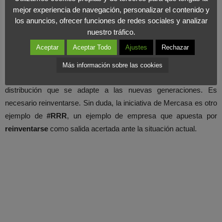
mejor experiencia de navegación, personalizar el contenido y
los anuncios, ofrecer funciones de redes sociales y analizar
Las nuevas generaciones no quieren mantener la vieja tradición
nuestro tráfico.
de levantarse a las 4 de la madrugada para ir a comprar, y es
Aceptar
Aceptar Todo
Ajustes
Rechazar
precisamente esta práctica lo que había alejado a los nuevos
comerciantes de los mercas. Debido a este
cambio cultural
, es
Más información sobre las cookies
necesario también un cambio en los canales de venta y
distribución que se adapte a las nuevas generaciones. Es
necesario reinventarse. Sin duda, la iniciativa de Mercasa es otro
ejemplo de
#RRR
, un ejemplo de empresa que apuesta por
reinventarse
como salida acertada ante la situación actual.