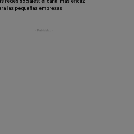
as redes sociales: el canal más eficaz
ara las pequeñas empresas
- Publicidad -