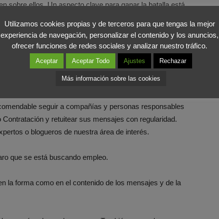
n sobre ellos. Un aspecto clave para ganar la batalla está
ging
aún despierta mucho interés porque se trata de un
Utilizamos cookies propias y de terceros para que tengas la mejor
screta de lo que somos, lo que hacemos y lo que sabemos
experiencia de navegación, personalizar el contenido y los anuncios,
 y a adaptarse a las nuevas situaciones, diversificar… En
ofrecer funciones de redes sociales y analizar nuestro tráfico.
iado. Y esto interesa a nuestro futuro empleador.
Aceptar
Aceptar Todo
Ajustes
Rechazar
Más información sobre las cookies
r de Twitter un canal activo de búsqueda de empleo:
omendable seguir a compañías y personas responsables
ontratación y retuitear sus mensajes con regularidad.
xpertos o blogueros de nuestra área de interés.
ro que se está buscando empleo.
 en la forma como en el contenido de los mensajes y de la