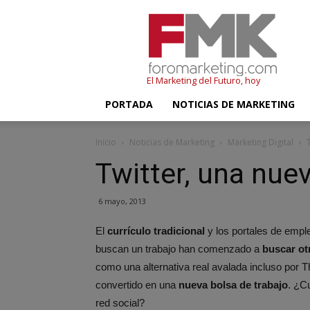
FMK
–
Foromarketing
El Marketing del Futuro, hoy
PORTADA
NOTICIAS DE MARKETING
Inicio
Noticias de Marketing
Marketing Digital
Twitter, una nue
6 mayo, 2013
El
currículo tradicional
y los portales de empl
buscan un trabajo han comenzado a
buscar ot
como una alternativa real avalada incluso por 
convertido en una
nueva bolsa de trabajo
. ¿C
red social?