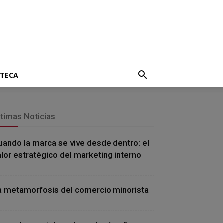
OTECA
ltimas Noticias
uando la marca se vive desde dentro: el
alor estratégico del marketing interno
a metamorfosis del comercio minorista