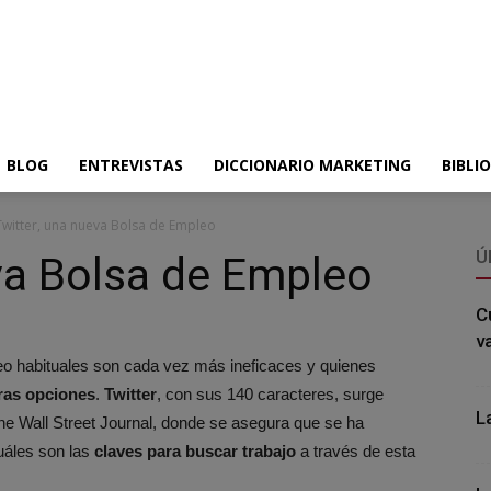
BLOG
ENTREVISTAS
DICCIONARIO MARKETING
BIBLI
Twitter, una nueva Bolsa de Empleo
Ú
va Bolsa de Empleo
C
v
eo habituales son cada vez más ineficaces y quienes
ras opciones
.
Twitter
, con sus 140 caracteres, surge
L
The Wall Street Journal, donde se asegura que se ha
uáles son las
claves para buscar trabajo
a través de esta