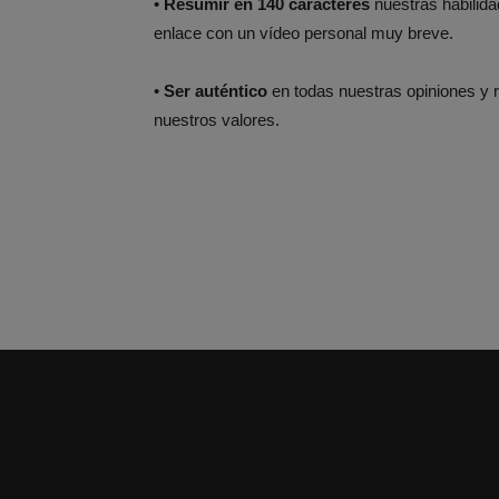
•
Resumir en 140 caracteres
nuestras habilid
enlace con un vídeo personal muy breve.
•
Ser auténtico
en todas nuestras opiniones y re
nuestros valores.