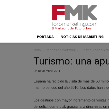
FMK
–
Foromarketing
El Marketing del Futuro, hoy
PORTADA
NOTICIAS DE MARKETING
Inicio
Noticias de Marketing
Turismo: una apuesta
Turismo: una apu
24 noviembre, 2011
España ha recibido la visita de más de
50 millo
mismo periodo del año 2010. Los datos han sido
Los destinos con mayor incremento de visitas 
del déficit comercial, gracias a la dinamización