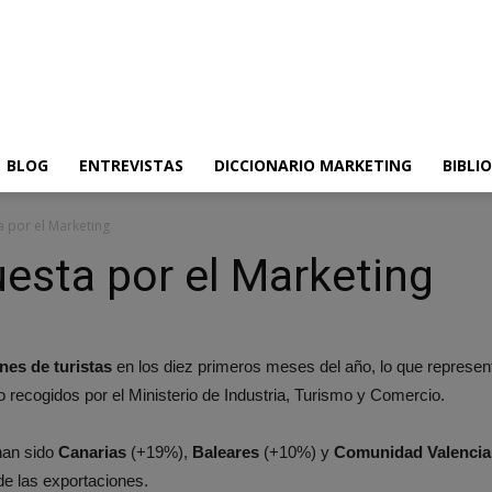
BLOG
ENTREVISTAS
DICCIONARIO MARKETING
BIBLI
 por el Marketing
esta por el Marketing
nes de turistas
en los diez primeros meses del año, lo que represent
 recogidos por el Ministerio de Industria, Turismo y Comercio.
han sido
Canarias
(+19%),
Baleares
(+10%) y
Comunidad Valencia
 de las exportaciones.