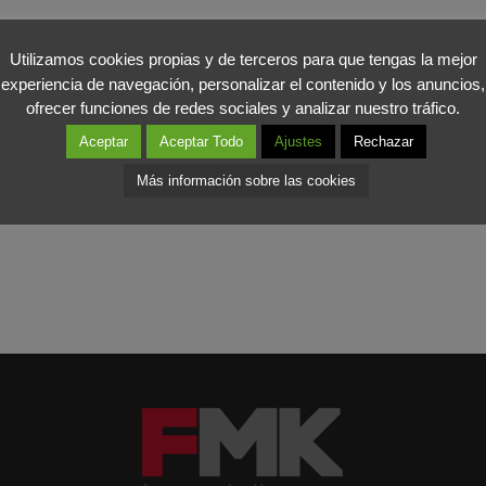
el turismo en un pilar de nuestra economía con futuro, en contraste 
Utilizamos cookies propias y de terceros para que tengas la mejor
rráneo debe ser aprovechada por
España para vender calidad
porque
experiencia de navegación, personalizar el contenido y los anuncios,
s de mejora, pero nuestras empresas pueden vender nuestro modelo d
ofrecer funciones de redes sociales y analizar nuestro tráfico.
Aceptar
Aceptar Todo
Ajustes
Rechazar
Más información sobre las cookies