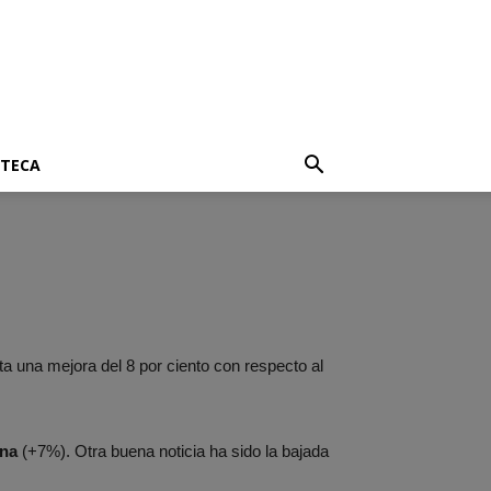
OTECA
a una mejora del 8 por ciento con respecto al
na
(+7%). Otra buena noticia ha sido la bajada