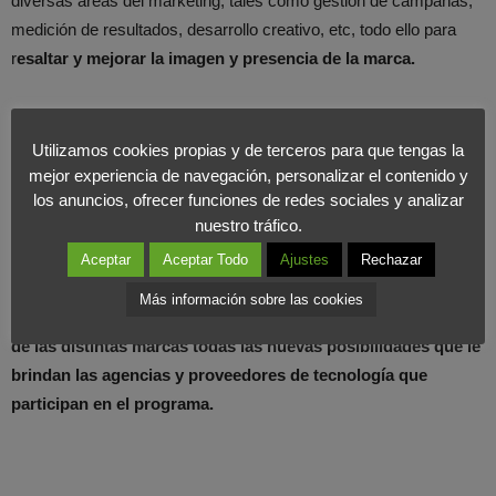
diversas áreas del marketing, tales como gestión de campañas,
medición de resultados, desarrollo creativo, etc, todo ello para
r
esaltar y mejorar la imagen y presencia de la marca.
Además, hay que subrayar que con la integración en la aplicación
de la plataforma
Teespring
, cada marca puede vender su
Utilizamos cookies propias y de terceros para que tengas la
producto y merchandising directamente en la red social.
mejor experiencia de navegación, personalizar el contenido y
los anuncios, ofrecer funciones de redes sociales y analizar
nuestro tráfico.
Al igual que el resto de redes sociales, TikTok ya ofrecía diversas
herramientas para crear acciones de marketing. Sin embargo, el
Aceptar
Aceptar Todo
Ajustes
Rechazar
nuevo programa está enfocado para TikTok for Business. Es
Más información sobre las cookies
decir,
TikTok pone a su disposición para mejorar la presencia
de las distintas marcas todas las nuevas posibilidades que le
brindan las agencias y proveedores de tecnología que
participan en el programa.