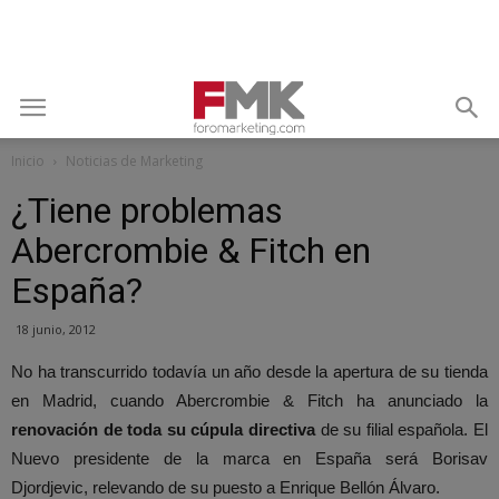
Inicio
Noticias de Marketing
¿Tiene problemas
Abercrombie & Fitch en
España?
18 junio, 2012
No ha transcurrido todavía un año desde la apertura de su tienda
en Madrid, cuando Abercrombie & Fitch ha anunciado la
renovación de toda su cúpula directiva
de su filial española. El
Nuevo presidente de la marca en España será Borisav
Djordjevic, relevando de su puesto a Enrique Bellón Álvaro.