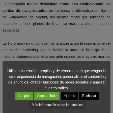
La compañía
no ha desvelado cómo han evolucionado las
ventas de sus productos
en su tienda emblemática del Barrio
de Salamanca de Madrid, del mismo modo que tampoco ha
aclarado si tiene planes de llevar su marca a otras ciudades
españolas.
En Forormarketing, conocemos la apuesta por la innovación en el
sector del marketing que ha hecho la marca a lo largo de su
historia. Sabemos que estamos ante una de las mayores marcas
de moda a nivel internacional, pero podemos pensar que uno de
los principales problemas que tiene Abercrombie &Fitch en
Utilizamos cookies propias y de terceros para que tengas la
España son los
altos precios de sus prendas
. Con la situación
mejor experiencia de navegación, personalizar el contenido y
los anuncios, ofrecer funciones de redes sociales y analizar
económica y anímica que ahora mismo tiene la sociedad, es
nuestro tráfico.
muy difícil pensar que una marca de ropa con altos precios sea
rentable.
Aceptar
Aceptar Todo
Ajustes
Rechazar
Más información sobre las cookies