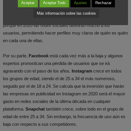
Esperemos que, llegado a este punto, no seas nuevo en el
Aceptar
Aceptar Todo
Ajustes
Rechazar
mundo de las redes. Si es así, tendrás que empezar desde cero
Más información sobre las cookies
y trabajar el posicionamiento y reconocimiento de tu marca
porque en 2020 las redes sociales definirán mucho a los
usuarios, permitiendo hacer perfiles muy claros de quién es quién
en cada una de ellas.
Por su parte,
Facebook
está cada vez más a la baja y algunos
expertos pronostican una pérdida de usuarios que se irá
agravando con el paso de los años.
Instagram
crece en todos
los grupos de edad, siendo el de 25 a 34 el más numeroso,
seguido por el de 18 a 24. Se calcula que la inversión que harán
las empresas en publicidad en Instagram en 2020 será el mayor
gasto en redes sociales de la última década en cualquier
plataforma.
Snapchat
también crece, sobre todo en el grupo de
edad de entre 25 a 34. Sin embargo, la frecuencia de uso aún es
baja con respecto a sus competidores.