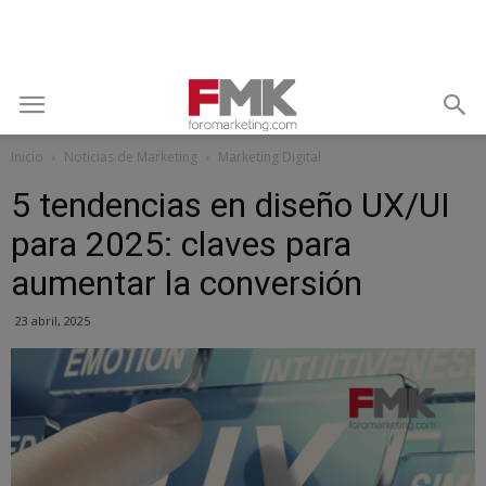
Inicio
Noticias de Marketing
Marketing Digital
5 tendencias en diseño UX/UI
para 2025: claves para
aumentar la conversión
23 abril, 2025