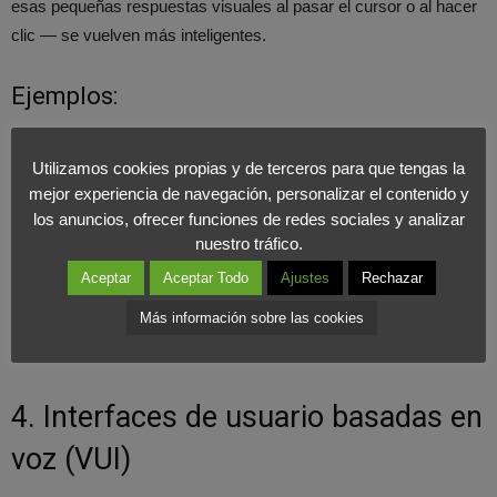
esas pequeñas respuestas visuales al pasar el cursor o al hacer
clic — se vuelven más inteligentes.
Ejemplos:
Indicadores visuales
al completar formularios.
Utilizamos cookies propias y de terceros para que tengas la
Reacciones animadas
en botones.
mejor experiencia de navegación, personalizar el contenido y
Transiciones suaves
que comunican progreso o cambio de
los anuncios, ofrecer funciones de redes sociales y analizar
estado.
nuestro tráfico.
Aceptar
Aceptar Todo
Ajustes
Rechazar
Estas interacciones generan
engagement emocional y
fortalecen la conexión con la marca
. Bien diseñadas, pueden
Más información sobre las cookies
aumentar significativamente el tiempo de permanencia en el sitio.
4. Interfaces de usuario basadas en
voz (VUI)