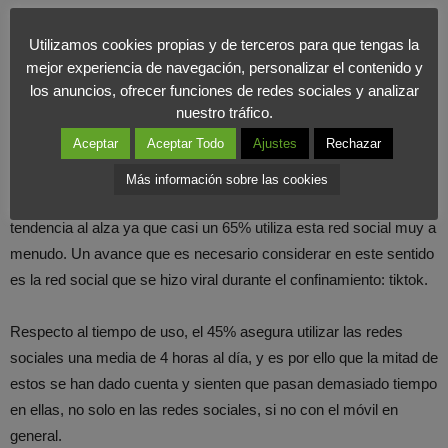
Utilizamos cookies propias y de terceros para que tengas la
El más utilizado sigue siendo Alexa, casi un 49% lo utilizan. Siri
mejor experiencia de navegación, personalizar el contenido y
de Apple ha descendido en este último año.
los anuncios, ofrecer funciones de redes sociales y analizar
nuestro tráfico.
El auge de Tiktok e Instagram
Aceptar
Aceptar Todo
Ajustes
Rechazar
Casi un 83% de los encuestados en el estudio afirma utilizar las
Más información sobre las cookies
redes sociales a diario. En este caso, Instagram sigue una
tendencia al alza ya que casi un 65% utiliza esta red social muy a
menudo. Un avance que es necesario considerar en este sentido
es la red social que se hizo viral durante el confinamiento: tiktok.
Respecto al tiempo de uso, el 45% asegura utilizar las redes
sociales una media de 4 horas al día, y es por ello que la mitad de
estos se han dado cuenta y sienten que pasan demasiado tiempo
en ellas, no solo en las redes sociales, si no con el móvil en
general.