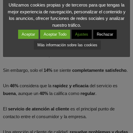
Utilizamos cookies propias y de terceros para que tengas la
Por otro lado, la
telefonía móvil es la industria con peor
mejor experiencia de navegación, personalizar el contenido y
reputación
, seguida de la banca y los servicios públicos.
los anuncios, ofrecer funciones de redes sociales y analizar
nuestro tráfico.
Satisfacción del cliente
Aceptar
Aceptar Todo
Ajustes
Rechazar
Más información sobre las cookies
El
66%
de los usuarios están
medianamente satisfechos
con el
servicio al cliente en España.
Sin embargo, solo el
14%
se siente
completamente satisfecho
.
Un
46%
considera que la
rapidez y eficacia
del servicio es
buena
, aunque un
40%
la califica como
regular
.
El
servicio de atención al cliente
es el principal punto de
contacto entre el consumidor y la empresa.
Una atención al cliente de calidad
resuelve problemas y dudas,