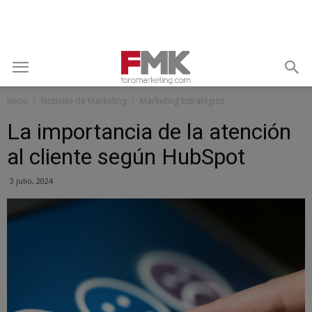
Inicio
Noticias de Marketing
Marketing Estratégico
La importancia de la atención
al cliente según HubSpot
3 julio, 2024