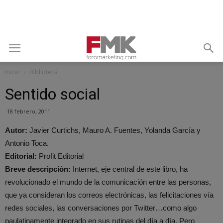
Inicio
Biblioteca
Sentido social
18 febrero, 2011
Autor:
Javier Curtichs, Mauro A. Fuentes, Yolanda García y
Antonio Toca.
Editorial:
Profit Editorial
Breve descripción:
Internet, eje central de este libro, ha
revolucionado el mundo de la comunicación entre las personas,
que ya consideran los correos electrónicas, las felicitaciones vía
redes sociales, las conversaciones por Twitter…como algo
paulatinamente integrado en sus rutinas del día a día. Pero