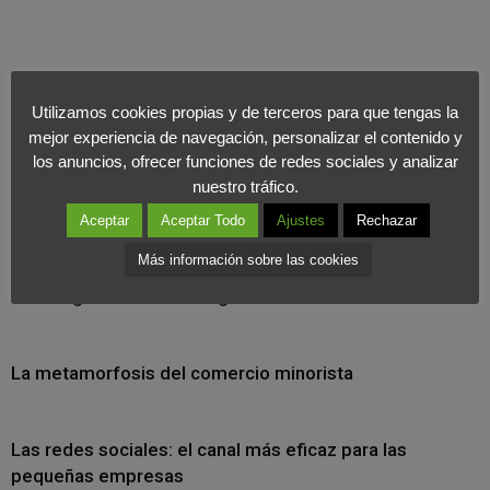
Utilizamos cookies propias y de terceros para que tengas la
mejor experiencia de navegación, personalizar el contenido y
los anuncios, ofrecer funciones de redes sociales y analizar
nuestro tráfico.
Últimas Noticias
Aceptar
Aceptar Todo
Ajustes
Rechazar
Más información sobre las cookies
Cuando la marca se vive desde dentro: el valor
estratégico del marketing interno
La metamorfosis del comercio minorista
Las redes sociales: el canal más eficaz para las
pequeñas empresas