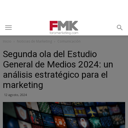
Inicio
Noticias de Marketing
Comunicación
Segunda ola del Estudio
General de Medios 2024: un
análisis estratégico para el
marketing
12 agosto, 2024