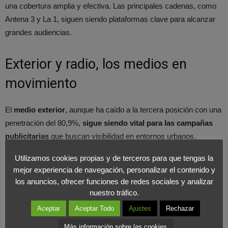
una cobertura amplia y efectiva. Las principales cadenas, como
Antena 3 y La 1, siguen siendo plataformas clave para alcanzar
grandes audiencias.
Exterior y radio, los medios en
movimiento
El
medio exterior
, aunque ha caído a la tercera posición con una
penetración del 80,9%,
sigue siendo vital para las campañas
publicitarias
que buscan visibilidad en entornos urbanos.
Utilizamos cookies propias y de terceros para que tengas la
La publicidad en paradas de autobús, vallas y mobiliario urbano
mejor experiencia de navegación, personalizar el contenido y
impacta a millones de personas semanalmente, demostrando su
los anuncios, ofrecer funciones de redes sociales y analizar
eficacia en la construcción de marca.
nuestro tráfico.
Aceptar
Aceptar Todo
Ajustes
Rechazar
Por otro lado, la
radio
ha mostrado una penetración del 54,5%
Más información sobre las cookies