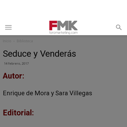
Inicio
Biblioteca
Seduce y Venderás
14 febrero, 2017
Autor:
Enrique de Mora
y
Sara Villegas
Editorial: