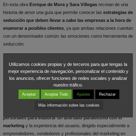
En esta obra
Enrique de Mora y Sara Villegas
recrean de una
historia de amor una guía que permite conocer las
estrategias de
seducción que deben llevar a cabo las empresas a la hora de
enamorar a posibles clientes
, ya que ambas relaciones cuentan
con un denominador común: las emociones como herramienta de
seducción.
Tanto en las decisiones de compra como en la fidelidad a un
Utilizamos cookies propias y de terceros para que tengas la
producto o marca, según los autores, el cerebro experimenta las
mejor experiencia de navegación, personalizar el contenido y
los anuncios, ofrecer funciones de redes sociales y analizar
mismas sensaciones y genera los mismos neurotransmisores,
nuestro tráfico.
hormonas o componentes químicos que cuando dos personas se
enamoran.
Aceptar
Aceptar Todo
Ajustes
Rechazar
Más información sobre las cookies
Los autores han empleado a fondo
la fuerza de las relaciones
personales para elaborar un acertado paralelismo con el
marketing
y la experiencia del usuario, dirigido especialmente a
emprendedores, vendedores y profesionales del marketing en