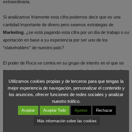
extraordinaria.
Si analizamos fríamente esta cifra podemos decir que es una
cantidad importante de dinero pero seamos estrategas de
Marketing
, ¿se está pagando esta cifra por un día de trabajo o su
aportación en base a su experiencia por ser uno de los
“stakeholders” de nuestro país?
El poder de Roca se centra en su grupo de interés en el que se
mueve y los contactos con los que cuenta, lo que hace que abra
muchas puertas.
Utilizamos cookies propias y de terceros para que tengas la
mejor experiencia de navegación, personalizar el contenido y
Desde
Foromarketing
os recomendamos a aquellos que no
los anuncios, ofrecer funciones de redes sociales y analizar
nuestro tráfico.
conozcáis el significado de stakeholder que lo busquéis en
nuestro diccionario.
Aceptar
Aceptar Todo
Ajustes
Rechazar
Más información sobre las cookies