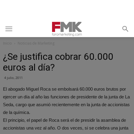
Inicio
Noticias de Marketing
¿Se justifica cobrar 60.000
euros al día?
4 julio, 2011
El abogado Miguel Roca se embolsará 60.000 euros brutos por
ejercer un día al año las funciones de presidente de la junta de La
Seda, cargo que asumió recientemente en la junta de accionistas
de la química.
El principio, el papel de Roca será el de presidir la asamblea de
accionistas una vez al año. O dos veces, si se celebra una junta