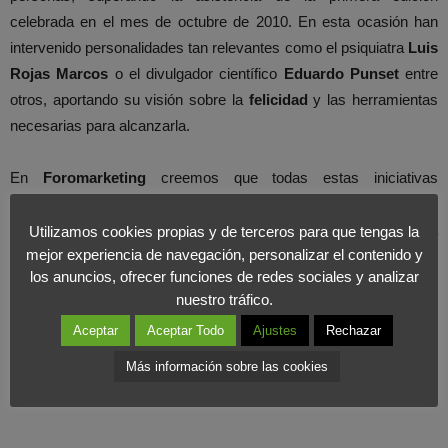
celebrada en el mes de octubre de 2010. En esta ocasión han
intervenido personalidades tan relevantes como el psiquiatra
Luis
Rojas Marcos
o el divulgador científico
Eduardo Punset
entre
otros, aportando su visión sobre la
felicidad
y las herramientas
necesarias para alcanzarla.
En
Foromarketing
creemos que todas estas iniciativas
destinadas a potenciar la felicidad y el buen estado de ánimo son
positivas
para la sociedad, porque no solo benefician a la
Utilizamos cookies propias y de terceros para que tengas la
mejor experiencia de navegación, personalizar el contenido y
persona sino que además redundan en los
resultados
los anuncios, ofrecer funciones de redes sociales y analizar
empresariales
.
nuestro tráfico.
Aceptar
Aceptar Todo
Ajustes
Rechazar
Más información sobre las cookies