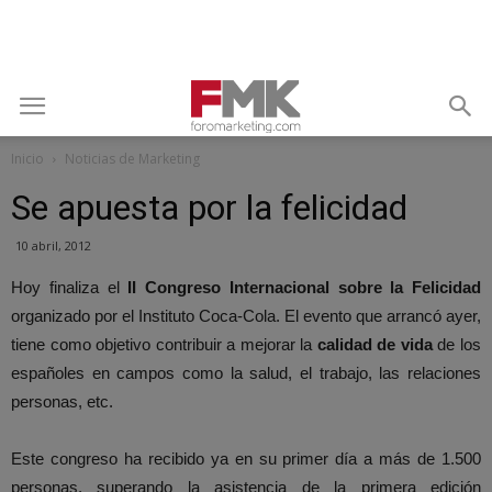
Inicio
Noticias de Marketing
Se apuesta por la felicidad
10 abril, 2012
Hoy finaliza el
II Congreso Internacional sobre la Felicidad
organizado por el Instituto Coca-Cola. El evento que arrancó ayer,
tiene como objetivo contribuir a mejorar la
calidad de vida
de los
españoles en campos como la salud, el trabajo, las relaciones
personas, etc.
Este congreso ha recibido ya en su primer día a más de 1.500
personas, superando la asistencia de la primera edición