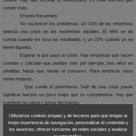
vender más.
– Errores frecuentes:
· No reconocer los problemas. Un 31% de las empresas
detecta una crisis en los momentos iniciales. El 46% se da
cuenta cuando les toca los resultados, y un 22% cuando ya no
tienen liquidez.
· Esperar a que pase la crisis. Hay empresas que hacen
cuentas y calculan que pueden vivir, por ejemplo, tres años en
pérdidas hasta que rebote el consumo. Para entonces otros
serán mejores.
· Que cunda el pesimismo. Salir de una crisis puede
significar hacerlo un poco mejor que su competencia. Hay que
mantener la calma y tomar decisiones.
· Creer que subir ventas lo arregla todo. Confiar la salida de
Utilizamos cookies propias y de terceros para que tengas la
la crisis a incrementar las ventas es un parche. A veces es mejor
mejor experiencia de navegación, personalizar el contenido y
que bajen si libramos mejores márgenes con productos más
los anuncios, ofrecer funciones de redes sociales y analizar
rentables.