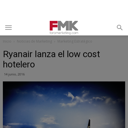
Inicio
Noticias de Marketing
Marketing Estratégico
Ryanair lanza el low cost
hotelero
14 junio, 2016