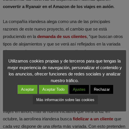
convertir a Ryanair en el Amazon de los viajes en avión
.
La compañía irlandesa alega como una de las principales
razones de este nuevo proyecto, el cambio que se está
produciendo en la
demanda de sus clientes
, “que buscan otros
tipos de alojamientos y que se verá así reflejados en la variada
oferta que ofreceremos en nuestro catálogo”.
Utilizamos cookies propias y de terceros para que tengas la
Recientemente hablábamos de que el objetivo de la compañía
mejor experiencia de navegación, personalizar el contenido y
era incrementar su cuota de mercado y mantener sus beneficios.
los anuncios, ofrecer funciones de redes sociales y analizar
nuestro tráfico.
Unos beneficios que han aumentado un
43%
tras el ejercicio
fiscal de 2015.
Aceptar
Aceptar Todo
Ajustes
Rechazar
Más información sobre las cookies
Buscando mantener su política de precios low cost para sus
viajes en avión, más la nueva iniciativa que verá la luz en
octubre, la aerolínea irlandesa busca
fidelizar a un cliente
que
cada vez dispone de una oferta más variada. Con esto pretenden