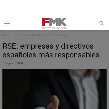
Inicio
Noticias de Marketing
Comunicación
RSE: empresas y directivos
españoles más responsables
10 agosto, 2018