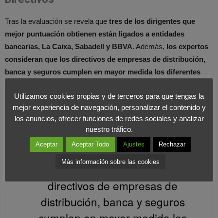
Tras la evaluación se revela que
tres de los dirigentes que
mejor puntuación obtienen están ligados a entidades
bancarias, La Caixa, Sabadell y BBVA
. Además,
los expertos
consideran que los directivos de empresas de distribución,
banca y seguros cumplen en mayor medida los diferentes
principios de RSE.
El sector de los ejecutivos peor valorados
Utilizamos cookies propias y de terceros para que tengas la
son los que pertenecen a la industria energética.
El 67% de
mejor experiencia de navegación, personalizar el contenido y
los encuestados han coincidido en elegir al presidente de la
los anuncios, ofrecer funciones de redes sociales y analizar
Fundación Bancaria La Caixa como buen impulsor de RSE y
nuestro tráfico.
mecenazgo en su organización.
Aceptar
Aceptar Todo
Ajustes
Rechazar
Más información sobre las cookies
Los expertos consideran que los
directivos de empresas de
distribución, banca y seguros
cumplen en mayor medida los