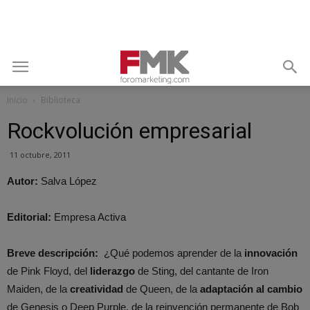
Inicio
Biblioteca
Rockvolución empresarial
11 octubre, 2011
Autor:
Salva López
Editorial:
Empresa Activa
Breve descripción:
¿Qué podemos aprender de la
innovación
de Pink Floyd, del
liderazgo
de Sting, del cantante de Iron
Maiden, de la
creatividad
de Queen, de la
adaptación al cambio
de Genesis o Deep Purple, de la reinvención permanente de Bob