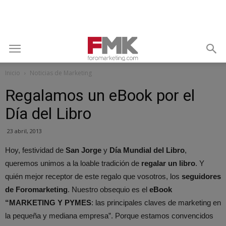
Inicio
Noticias de Marketing
Regalamos un eBook por el
Día del Libro
23 abril, 2013
Hoy, festividad de
San Jorge
y
Día Mundial del Libro
,
queremos unimos a la loable tradición de
regalar un libro
. Y
quién mejor receptor de este regalo que vosotros, los
seguidores
de Foromarketing
. Nuestro obsequio es el
eBook
“MARKETING Y PYMES
: las principales claves de marketing en
la pequeña y mediana empresa”. Porque estamos convencidos