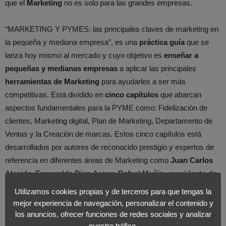
que el
Marketing
no es solo para las grandes empresas.
“MARKETING Y PYMES: las principales claves de marketing en
la pequeña y mediana empresa”, es una
práctica guía
que se
lanza hoy mismo al mercado y cuyo objetivo es
enseñar a
pequeñas y medianas empresas
a aplicar las principales
herramientas de Marketing
para ayudarles a ser más
competitivas. Está dividido en
cinco capítulos
que abarcan
aspectos fundamentales para la PYME como: Fidelización de
clientes, Marketing digital, Plan de Marketing, Departamento de
Ventas y la Creación de marcas. Estos cinco capítulos está
desarrollados por autores de reconocido prestigio y expertos de
referencia en diferentes áreas de Marketing como
Juan Carlos
Alcaide, Esmeralda Díaz-Aroca, Rafael Muñiz -presidente de
Foromarketing-, Christopher Smith, Sergio Bernués y
Utilizamos cookies propias y de terceros para que tengas la
Roberto Espinosa
.
mejor experiencia de navegación, personalizar el contenido y
los anuncios, ofrecer funciones de redes sociales y analizar
nuestro tráfico.
El libro ayudará a pymes, emprendedores y startups a tener una