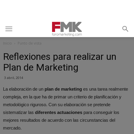
Inicio
Punto de vista
Reflexiones para realizar un
Plan de Marketing
3 abril, 2014
La elaboración de un
plan de marketing
es una tarea realmente
compleja, en la que ha de primar un criterio de planificación y
metodológico riguroso. Con su elaboración se pretende
sistematizar las
diferentes actuaciones
para conseguir los
mejores resultados de acuerdo con las circunstancias del
mercado.